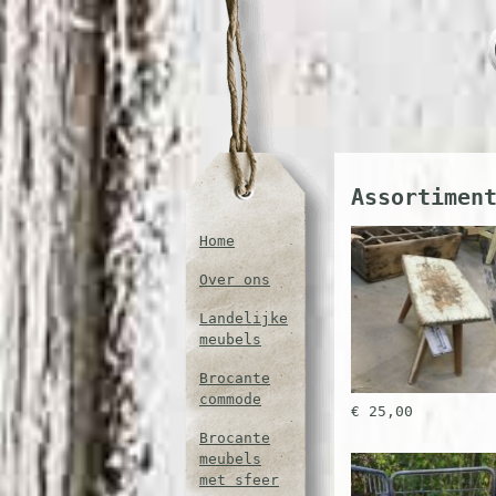
Assortimen
Home
Over ons
Landelijke
meubels
Brocante
commode
€ 25,00
Brocante
meubels
met sfeer