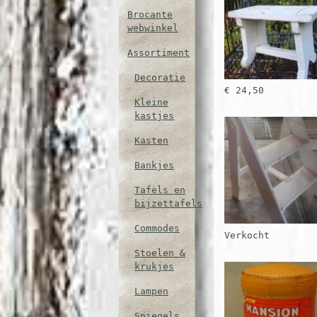
Brocante
webwinkel
Assortiment
Decoratie
€ 24,50
Kleine
kastjes
Kasten
Bankjes
Tafels en
bijzettafels
Commodes
Verkocht
Stoelen &
krukjes
Lampen
Spiegels