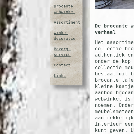
Brocante
webwinkel
Assortiment
De brocante w
verhaal
Winkel
decoratie
Het assortime
collectie bro
Bezorg-
authentiek en
service
onder de kop 
Contact
collectie me
bestaat uit b
Links
brocante tafe
kleine kastje
aanbod brocan
webwinkel is 
noemen. Onde
meubelsmeteen
aantrekkelijk
interieur een
kunt geven. U