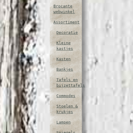
Brocante
webwinkel
Assortiment
Decoratie
Kleine
kastjes
Kasten
Bankjes
Tafels en
bijzettafels
Commodes
Stoelen &
krukjes
Lampen
Spiegels