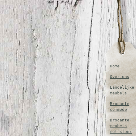
Home
Over ons
Landelijke
meubels
Brocante
commode
Brocante
meubels
met sfeer