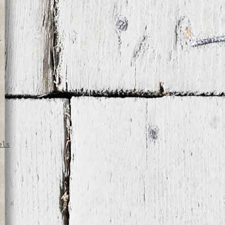
t
els