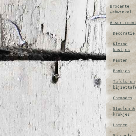
Brocante
webwinkel
Assortimen
Decoratie
Kleine
kastjes
Kasten
Bankjes
Tafels en
bijzettaf
Commodes
Stoelen &
krukjes
Lampen
Spiegels