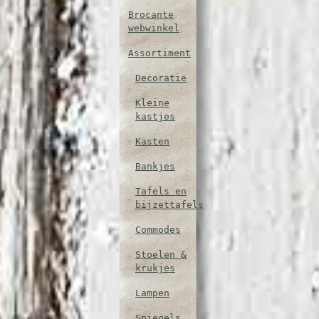
Brocante
webwinkel
Assortiment
Decoratie
Kleine
kastjes
Kasten
Bankjes
Tafels en
bijzettafels
Commodes
Stoelen &
krukjes
Lampen
Spiegels