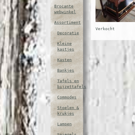
Brocante
webwinkel
Assortiment
Verkocht
Decoratie
Kleine
kastjes
Kasten
Bankjes
Tafels en
bijzettafels
Commodes
Stoelen &
krukjes
Lampen
Spiegels