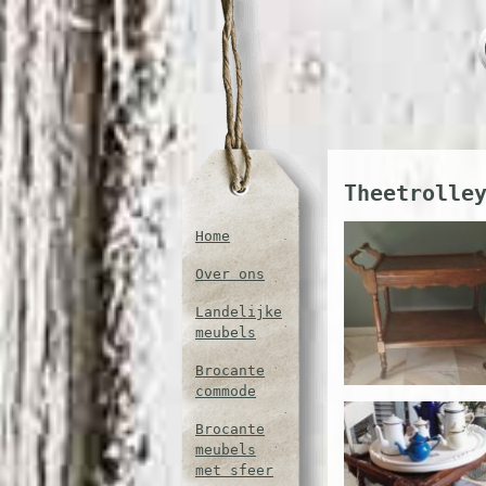
Theetrolle
Home
Over ons
Landelijke
meubels
Brocante
commode
Brocante
meubels
met sfeer