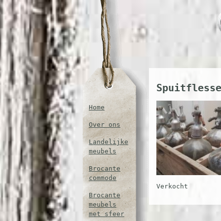
Spuitfless
Home
Over ons
Landelijke
meubels
Brocante
commode
Verkocht
Brocante
meubels
met sfeer