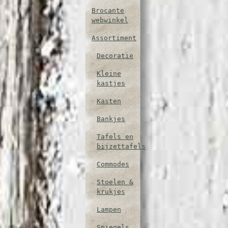
Brocante
webwinkel
Assortiment
Decoratie
Kleine
kastjes
Kasten
Bankjes
Tafels en
bijzettafels
Commodes
Stoelen &
krukjes
Lampen
Spiegels