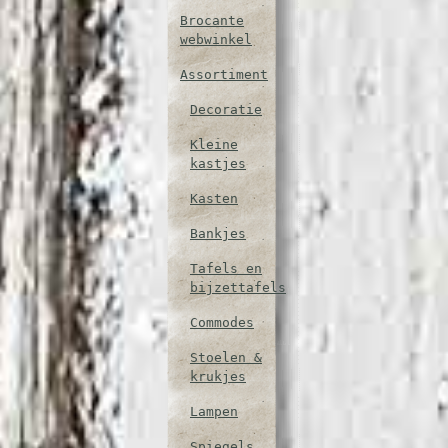
Brocante
webwinkel
Assortiment
Decoratie
Kleine
kastjes
Kasten
Bankjes
Tafels en
bijzettafels
Commodes
Stoelen &
krukjes
Lampen
Spiegels