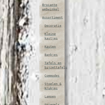
Brocante
webwinkel
Assortiment
Decoratie
Kleine
kastjes
Kasten
Bankjes
Tafels en
bijzettafels
Commodes
Stoelen &
krukjes
Lampen
Spiegels