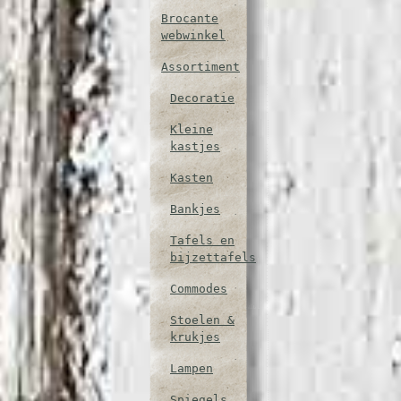
Brocante
webwinkel
Assortiment
Decoratie
Kleine
kastjes
Kasten
Bankjes
Tafels en
bijzettafels
Commodes
Stoelen &
krukjes
Lampen
Spiegels