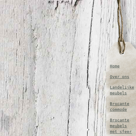
Home
Over ons
Landelijke
meubels
Brocante
commode
Brocante
meubels
met sfeer