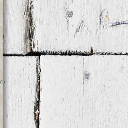
t
els