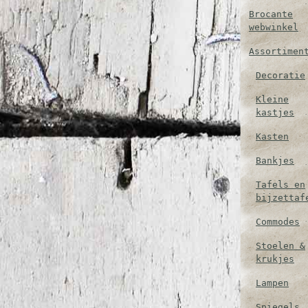
Brocante
webwinkel
Assortimen
Decoratie
Kleine
kastjes
Kasten
Bankjes
Tafels en
bijzettaf
Commodes
Stoelen &
krukjes
Lampen
Spiegels