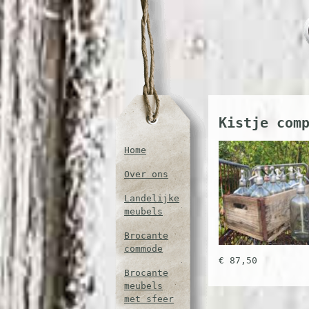
Kistje com
Home
Over ons
Landelijke
meubels
Brocante
commode
€ 87,50
Brocante
meubels
met sfeer