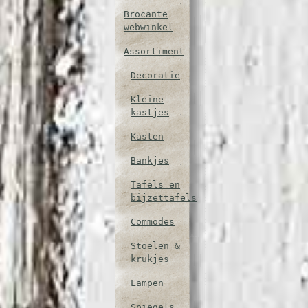
Brocante
webwinkel
Assortiment
Decoratie
Kleine
kastjes
Kasten
Bankjes
Tafels en
bijzettafels
Commodes
Stoelen &
krukjes
Lampen
Spiegels