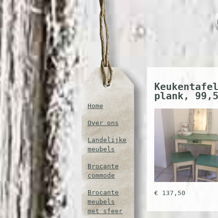
Keukentafe
plank, 99,
Home
Over ons
Landelijke
meubels
Brocante
commode
Brocante
€ 137,50
meubels
met sfeer