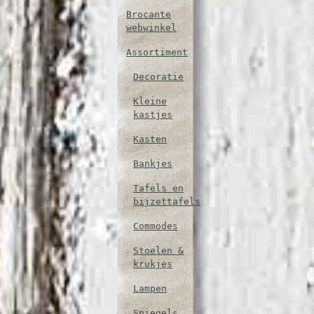
Brocante
webwinkel
Assortiment
Decoratie
Kleine
kastjes
Kasten
Bankjes
Tafels en
bijzettafels
Commodes
Stoelen &
krukjes
Lampen
Spiegels