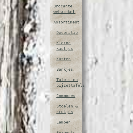
Brocante
webwinkel
Assortiment
Decoratie
Kleine
kastjes
Kasten
Bankjes
Tafels en
bijzettafels
Commodes
Stoelen &
krukjes
Lampen
Spiegels