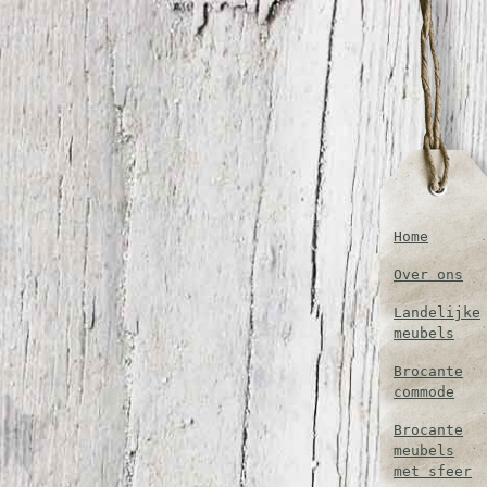
Home
Over ons
Landelijke
meubels
Brocante
commode
Brocante
meubels
met sfeer