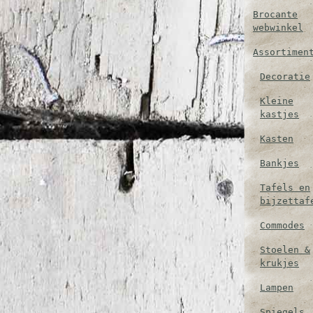
Brocante
webwinkel
Assortimen
Decoratie
Kleine
kastjes
Kasten
Bankjes
Tafels en
bijzettaf
Commodes
Stoelen &
krukjes
Lampen
Spiegels