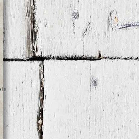
t
els