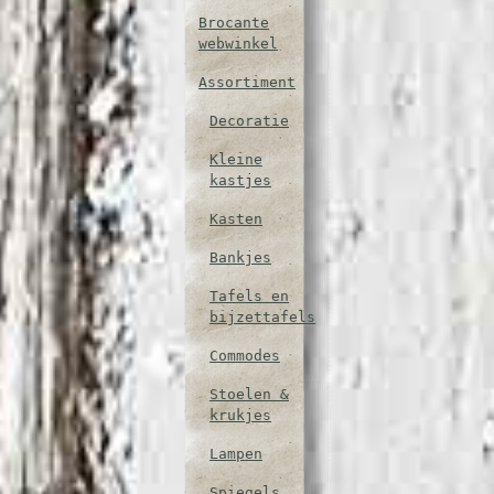
Brocante
webwinkel
Assortiment
Decoratie
Kleine
kastjes
Kasten
Bankjes
Tafels en
bijzettafels
Commodes
Stoelen &
krukjes
Lampen
Spiegels