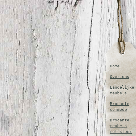
Home
Over ons
Landelijke
meubels
Brocante
commode
Brocante
meubels
met sfeer