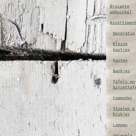
Brocante
webwinkel
Assortimen
Decoratie
Kleine
kastjes
Kasten
Bankjes
Tafels en
bijzettaf
Commodes
Stoelen &
krukjes
Lampen
Spiegels