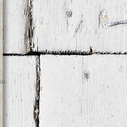
t
els