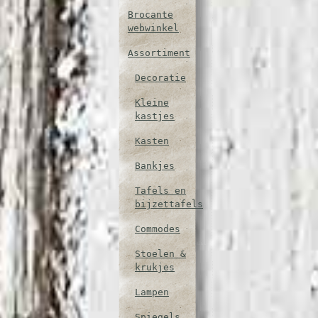
Brocante
webwinkel
Assortiment
Decoratie
Kleine
kastjes
Kasten
Bankjes
Tafels en
bijzettafels
Commodes
Stoelen &
krukjes
Lampen
Spiegels