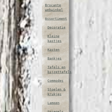
Brocante
webwinkel
Assortiment
Decoratie
Kleine
kastjes
Kasten
Bankjes
Tafels en
bijzettafels
Commodes
Stoelen &
krukjes
Lampen
Spiegels