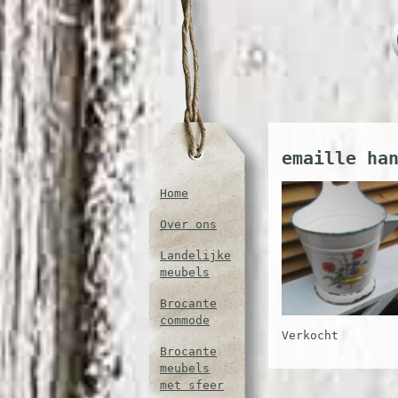
emaille ha
Home
Over ons
Landelijke
meubels
Brocante
commode
Verkocht
Brocante
meubels
met sfeer