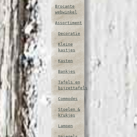
Brocante
webwinkel
Assortiment
Decoratie
Kleine
kastjes
Kasten
Bankjes
Tafels en
bijzettafels
Commodes
Stoelen &
krukjes
Lampen
Spiegels