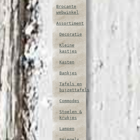
Brocante
webwinkel
Assortiment
Decoratie
Kleine
kastjes
Kasten
Bankjes
Tafels en
bijzettafels
Commodes
Stoelen &
krukjes
Lampen
Spiegels