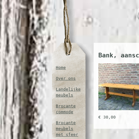
Bank, aans
Home
Over ons
Landelijke
meubels
Brocante
commode
€ 30,00
Brocante
meubels
met sfeer