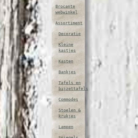
Brocante
webwinkel
Assortiment
Decoratie
Kleine
kastjes
Kasten
Bankjes
Tafels en
bijzettafels
Commodes
Stoelen &
krukjes
Lampen
Spiegels