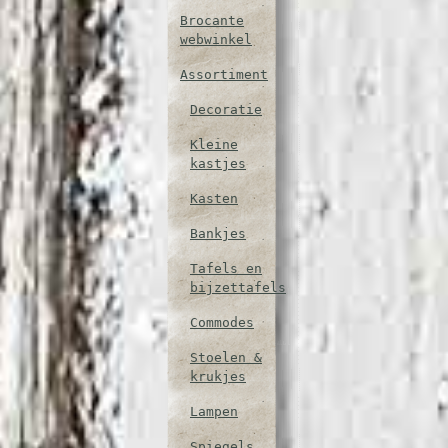
Brocante
webwinkel
Assortiment
Decoratie
Kleine
kastjes
Kasten
Bankjes
Tafels en
bijzettafels
Commodes
Stoelen &
krukjes
Lampen
Spiegels