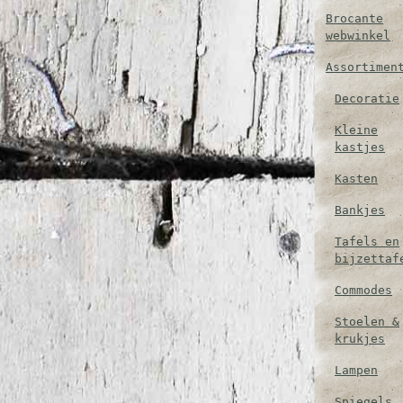
Brocante
webwinkel
Assortimen
Decoratie
Kleine
kastjes
Kasten
Bankjes
Tafels en
bijzettaf
Commodes
Stoelen &
krukjes
Lampen
Spiegels