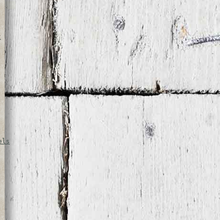
t
els