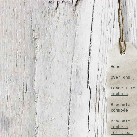
Home
Over ons
Landelijke
meubels
Brocante
commode
Brocante
meubels
met sfeer