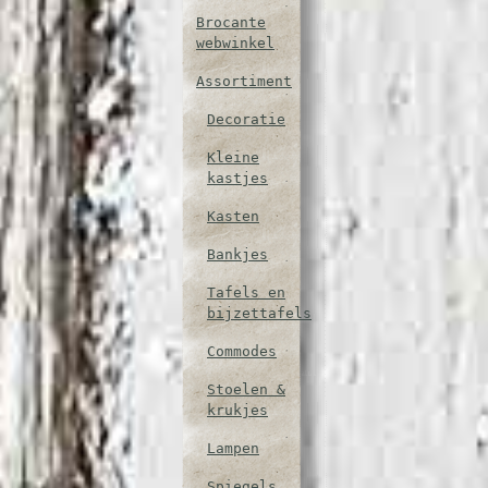
Brocante
webwinkel
Assortiment
Decoratie
Kleine
kastjes
Kasten
Bankjes
Tafels en
bijzettafels
Commodes
Stoelen &
krukjes
Lampen
Spiegels