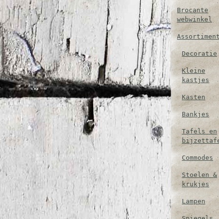
Brocante
webwinkel
Assortimen
Decoratie
Kleine
kastjes
Kasten
Bankjes
Tafels en
bijzettaf
Commodes
Stoelen &
krukjes
Lampen
Spiegels