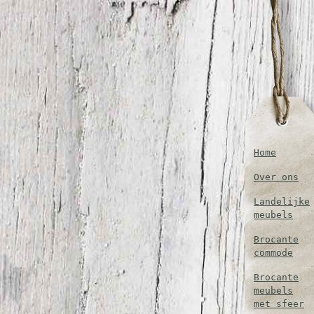
Home
Over ons
Landelijke
meubels
Brocante
commode
Brocante
meubels
met sfeer