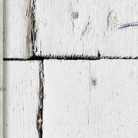
t
els