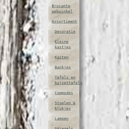
Brocante
webwinkel
Assortiment
Decoratie
Kleine
kastjes
Kasten
Bankjes
Tafels en
bijzettafels
Commodes
Stoelen &
krukjes
Lampen
Spiegels